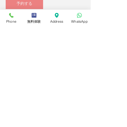
予約する
Phone
無料体験
Address
WhatsApp
予約のキャンセルについて
予約時にクレジットが使用されます。
授業の24時間前まではキャンセル可能です。
キャンセルした場合はその分のクレジットが
戻ります。
さつき学園シンガポール