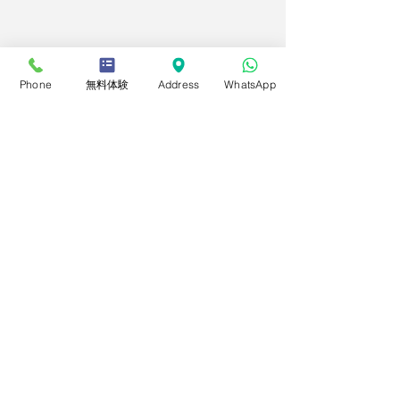
Phone
無料体験
Address
WhatsApp
コメント
２０２６年度後期定期コ
2026年度第2回
この投稿へのコメントは利用でき
なくなりました。詳細はサイト所
ースについて
技能検定
有者にお問い合わせください。