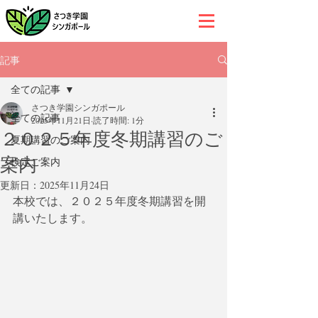
記事
全ての記事
さつき学園シンガポール
全ての記事
2025年11月21日
読了時間: 1分
２０２５年度冬期講習のご
夏期講習のご案内
案内
検定ご案内
更新日：
2025年11月24日
本校では、２０２５年度冬期講習を開
講いたします。