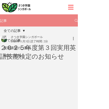
記事
全ての記事
さつき学園シンガポール
全ての記事
2025年11月3日
読了時間: 2分
２０２５年度第３回実用英
夏期講習のご案内
語技能検定のお知らせ
検定ご案内