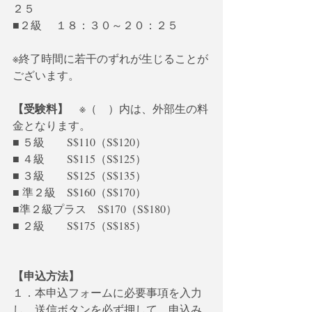
２５
■２級　 １８：３０～２０：２５
※終了時間に若干のずれが生じることが
ございます。　　　
【受験料】
　※（　）内は、外部生の料
金となります。
■ ５級　　S$110（S$120）
■ ４級　　S$115（S$125）
■ ３級　　S$125（S$135）
■ 準２級　S$160（S$170）
■準２級プラス　S$170（S$180）
■ ２級　　S$175（S$185）
【申込方法】
１．本申込フォームに必要事項を入力
し、送信ボタンを必ず押して、申込み