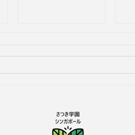
２０２６年度後期定期コース
20
について
検定