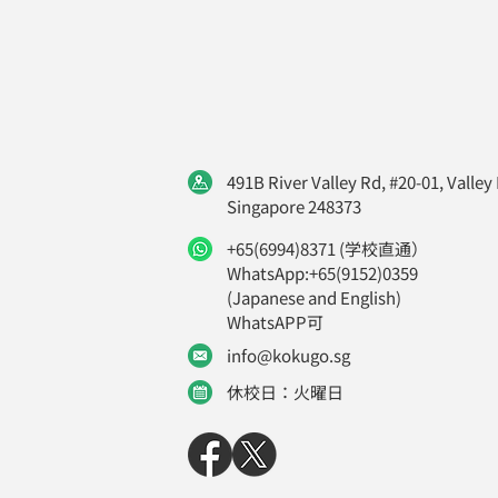
491B River Valley Rd, #20-01, Valley
Singapore 248373
+65(6994)8371 (学校直通）
WhatsApp:+65(9152)0359
(Japanese and English)
WhatsAPP可
info@kokugo.sg
休校日：火曜日