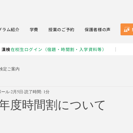
グラム紹介
学費
授業のご予約
保護者様の声
・漢検
在校生ログイン（宿題・時間割・入学資料等）
検定ご案内
ポール
2月5日
読了時間: 1分
年度時間割について