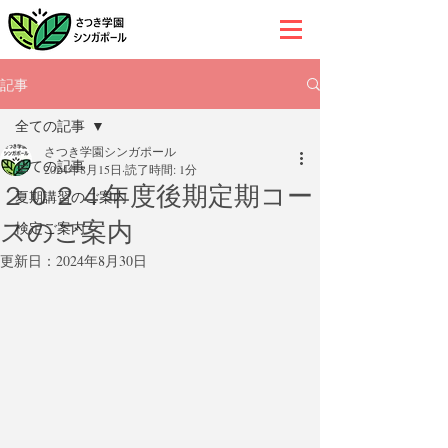
記事
全ての記事
さつき学園シンガポール
全ての記事
2024年8月15日
読了時間: 1分
２０２４年度後期定期コー
夏期講習のご案内
スのご案内
検定ご案内
更新日：
2024年8月30日