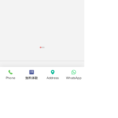
コメント
Phone
無料体験
Address
WhatsApp
授業再開のお知
2026年度第2回 実用英語
この投稿へのコメントは利用でき
なくなりました。詳細はサイト所
技能検定
有者にお問い合わせください。