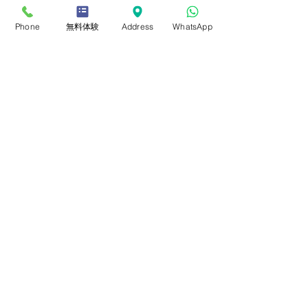
Phone
無料体験
Address
WhatsApp
予約のキャンセルについて
予約時にクレジットが使用されます。
授業の24時間前まではキャンセル可能です。
キャンセルした場合はその分のクレジットが
戻ります。
さつき学園シンガポール
491B River Valley Rd, #20-01, Valley
Point, Singapore 248373