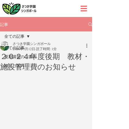
記事
全ての記事
さつき学園シンガポール
全ての記事
2024年9月12日
読了時間: 1分
２０２４年度後期 教材・
夏期講習のご案内
施設管理費のお知らせ
検定ご案内