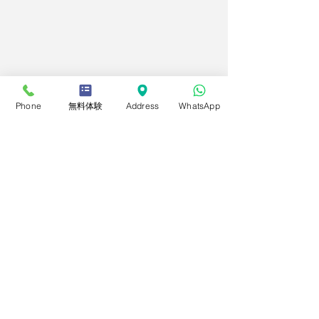
Phone
無料体験
Address
WhatsApp
コメント
２０２６年度後期定期コ
2026年度第2回
この投稿へのコメントは利用でき
なくなりました。詳細はサイト所
ースについて
技能検定
有者にお問い合わせください。