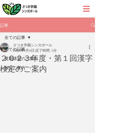
記事
全ての記事
さつき学園シンガポール
全ての記事
2023年4月4日
読了時間: 1分
２０２３年度・第１回漢字
夏期講習のご案内
検定のご案内
検定ご案内