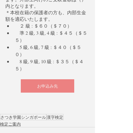
内となります。
＊本校在籍の保護者の方も、内部生金
額を適応いたします。
　２ 級 : ＄６０（＄７０）
　準 2 級, 3 級, 4 級 : ＄４５（＄５
５）
    5 級, 6 級, 7 級 : ＄４０（＄５
０）
    8 級, 9 級, 10 級 : ＄３５（＄４
５）
お申込み先
さつき学園シンガポール
漢字検定
検定ご案内