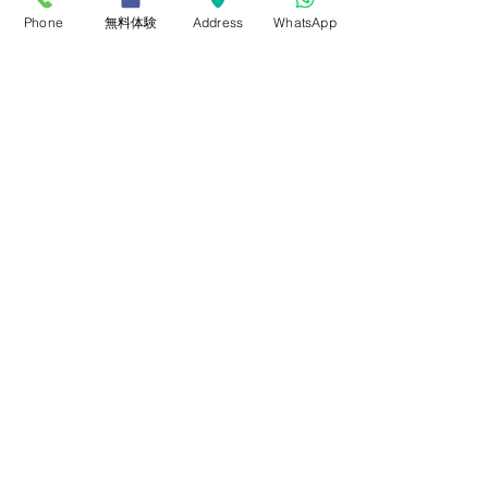
Phone
無料体験
Address
WhatsApp
コメント
コメントを追加…
２０２６年度後期定期コ
2026年度第2回
ースについて
技能検定
さつき学園シンガポール
491B River Valley Rd, #20-01, Valley
Point, Singapore 248373