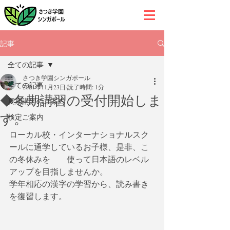
記事
全ての記事
さつき学園シンガポール
全ての記事
2021年11月23日
読了時間: 1分
◆冬期講習の受付開始しま
夏期講習のご案内
す。
検定ご案内
ローカル校・インターナショナルスク
ールに通学しているお子様、是非、こ
の冬休みを　　使って日本語のレベル
アップを目指しませんか。
学年相応の漢字の学習から、読み書き
を復習します。