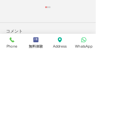
コメント
Phone
無料体験
Address
WhatsApp
コメントを追加…
２０２６年度後期定期コ
2026年度第2回
ースについて
技能検定
さつき学園シンガポール
491B River Valley Rd, #20-01, Valley
Point, Singapore 248373