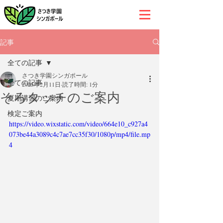
記事
全ての記事
さつき学園シンガポール
全ての記事
2025年2月11日
読了時間: 1分
そろタッチのご案内
夏期講習のご案内
検定ご案内
https://video.wixstatic.com/video/664e10_c927a4
073be44a3089c4c7ae7cc35f30/1080p/mp4/file.mp
4