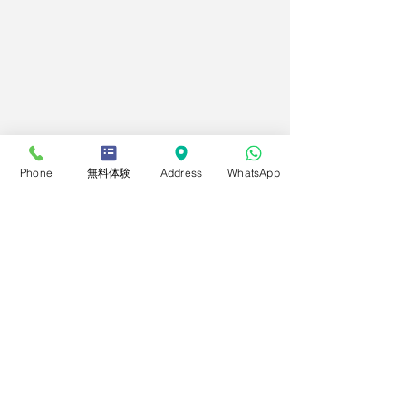
Phone
無料体験
Address
WhatsApp
コメント
コメントを追加…
２０２６年度後期定期コ
2026年度第2回
ースについて
技能検定